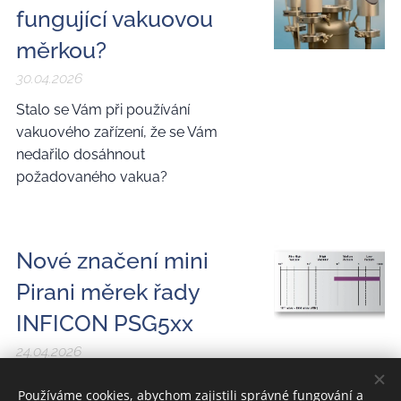
fungující vakuovou
měrkou?
30.04.2026
Stalo se Vám při používání
vakuového zařízení, že se Vám
nedařilo dosáhnout
požadovaného vakua?
Nové značení mini
Pirani měrek řady
INFICON PSG5xx
24.04.2026
Pirani vakuová měrka INFICON
Používáme cookies, abychom zajistili správné fungování a